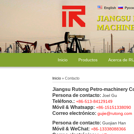
English
Русск
JIANGSU
MACHINER
Inicio
Productos
Acerca de 
Inicio
» Contacto
Jiangsu Rutong Petro-machinery Co.
Persona de contacto:
Joel Gu
Teléfono.:
+86-513-84129149
Móvil & Whatsapp:
+86-15151338090
Correo electrónico:
gujie@rutong.com
Persona de contacto:
Guojian Han
Móvil & WeChat:
+86-13338088366