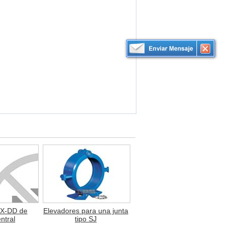
LX-DD de
Elevadores para una junta
entral
tipo SJ