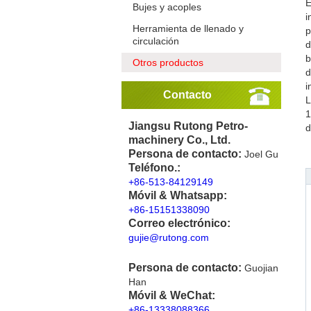
E
Bujes y acoples
i
Herramienta de llenado y
p
circulación
d
b
Otros productos
d
i
Contacto
L
1
Jiangsu Rutong Petro-
d
machinery Co., Ltd.
Persona de contacto:
Joel Gu
Teléfono.:
+86-513-84129149
Móvil & Whatsapp:
+86-15151338090
Correo electrónico:
gujie@rutong.com
Persona de contacto:
Guojian
Han
Móvil & WeChat:
+86-13338088366