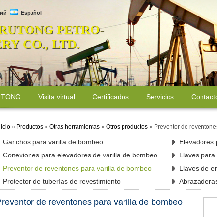
ий
Español
 RUTONG PETRO-
Y CO., LTD.
RUTONG
Visita virtual
Certificados
Servicios
Contact
nicio
»
Productos
»
Otras herramientas
»
Otros productos
»
Preventor de reventone
Ganchos para varilla de bombeo
Elevadores 
Conexiones para elevadores de varilla de bombeo
Llaves para
Preventor de reventones para varilla de bombeo
Llaves de e
Protector de tuberías de revestimiento
Abrazaderas
reventor de reventones para varilla de bombeo