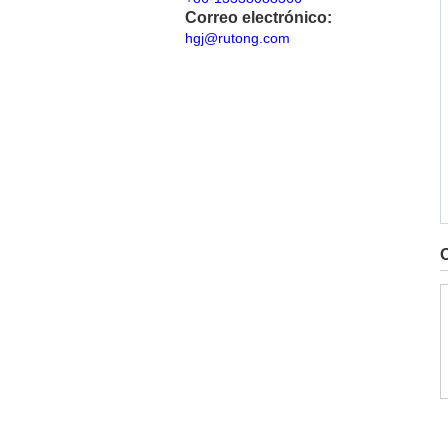
Correo electrónico:
hgj@rutong.com
O