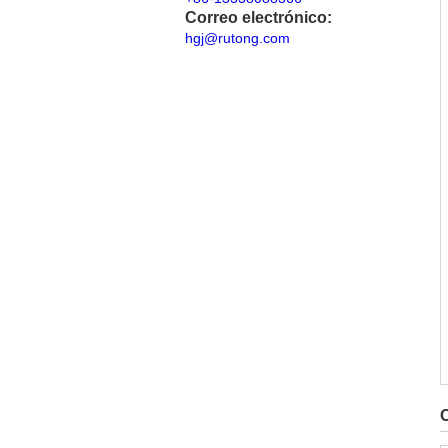
Correo electrónico:
hgj@rutong.com
O