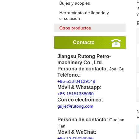
L
Bujes y acoples
e
Herramienta de llenado y
y
circulación
E
Otros productos
Contacto
Jiangsu Rutong Petro-
machinery Co., Ltd.
Persona de contacto:
Joel Gu
Teléfono.:
+86-513-84129149
Móvil & Whatsapp:
+86-15151338090
Correo electrónico:
gujie@rutong.com
N
E
Persona de contacto:
Guojian
Han
Móvil & WeChat:
+86-13338088366