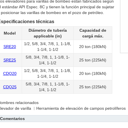
os elevadores para varillas de bombeo están fabricados según
l estándar API Espec. 8C y tienen la función principal de sujetar
 posicionar las varillas de bombeo en el pozo de petróleo.
specificaciones técnicas
Diámetro de tubería
Capacidad de
Model
applicable (in)
cargá máx.
1/2, 5/8, 3/4, 7/8, 1, 1-1/8,
SRE20
20 ton (180kN)
1-1/4, 1-1/2
5/8, 3/4, 7/8, 1, 1-1/8, 1-
SRE25
25 ton (225kN)
1/4, 1-1/2
1/2, 5/8, 3/4, 7/8, 1, 1-1/8,
CDQ20
20 ton (180kN)
1-1/4, 1-1/2
5/8, 3/4, 7/8, 1, 1-1/8, 1-
CDQ25
25 ton (225kN)
1/4, 1-1/2
ombres relacionados
levador de varilla ︱Herramienta de elevación de campos petrolíferos
Comentarios