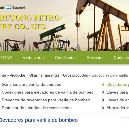
ий
Español
 RUTONG PETRO-
Y CO., LTD.
RUTONG
Visita virtual
Certificados
Servicios
Contact
nicio
»
Productos
»
Otras herramientas
»
Otros productos
»
Elevadores para varill
Ganchos para varilla de bombeo
Elevadores 
Conexiones para elevadores de varilla de bombeo
Llaves para
Preventor de reventones para varilla de bombeo
Llaves de e
Protector de tuberías de revestimiento
Abrazaderas
levadores para varilla de bombeo