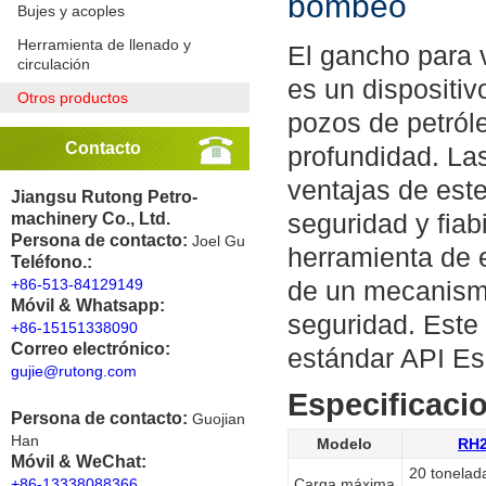
bombeo
Bujes y acoples
Herramienta de llenado y
El gancho para 
circulación
es un dispositiv
Otros productos
pozos de petról
Contacto
profundidad. Las
ventajas de est
Jiangsu Rutong Petro-
seguridad y fiab
machinery Co., Ltd.
Persona de contacto:
Joel Gu
herramienta de 
Teléfono.:
+86-513-84129149
de un mecanismo
Móvil & Whatsapp:
seguridad. Este 
+86-15151338090
Correo electrónico:
estándar API Es
gujie@rutong.com
Especificaci
Persona de contacto:
Guojian
Han
Modelo
RH
Móvil & WeChat:
20 tonelad
+86-13338088366
Carga máxima