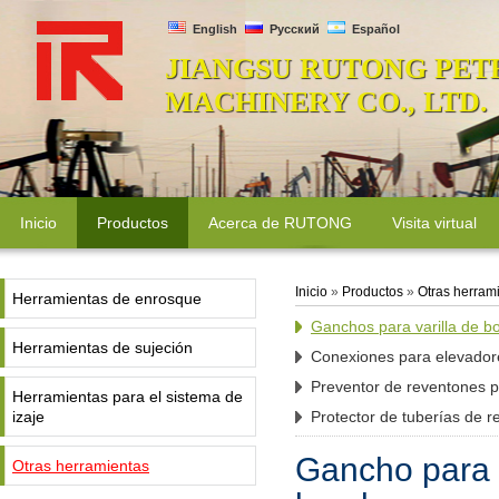
English
Русский
Español
JIANGSU RUTONG PET
MACHINERY CO., LTD.
Inicio
Productos
Acerca de RUTONG
Visita virtual
Inicio
»
Productos
»
Otras herram
Herramientas de enrosque
Ganchos para varilla de 
Herramientas de sujeción
Conexiones para elevador
Preventor de reventones p
Herramientas para el sistema de
izaje
Protector de tuberías de r
Gancho para v
Otras herramientas