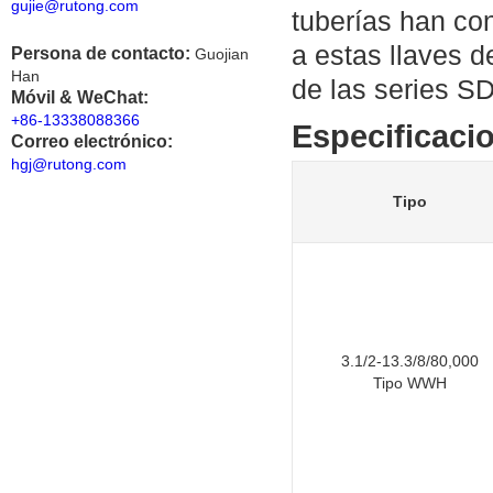
gujie@rutong.com
tuberías han co
a estas llaves d
Persona de contacto:
Guojian
Han
de las series S
Móvil & WeChat:
+86-13338088366
Especificaci
Correo electrónico:
hgj@rutong.com
Tipo
3.1/2-13.3/8/80,000
Tipo WWH