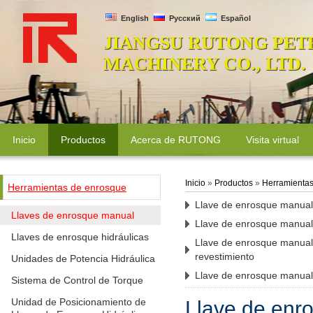
English
Русский
Español
JIANGSU RUTONG PET
MACHINERY CO., LTD.
Inicio
Productos
Acerca de RUTONG
Visita virtual
Inicio
»
Productos
»
Herramientas
Herramientas de enrosque
Llave de enrosque manual
Llaves de enrosque manual
Llave de enrosque manual 
Llaves de enrosque hidráulicas
Llave de enrosque manual
revestimiento
Unidades de Potencia Hidráulica
Llave de enrosque manual
Sistema de Control de Torque
Unidad de Posicionamiento de
Llave de enr