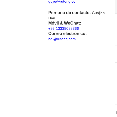
gujie@rutong.com
Persona de contacto:
Guojian
Han
Móvil & WeChat:
+86-13338088366
Correo electrónico:
hgj@rutong.com
T