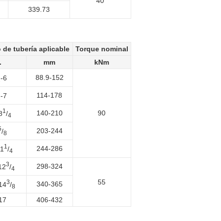
40
339.73
 de tubería aplicable
Torque nominal
.
mm
kNm
88.9-152
-6
2
114-178
-7
2
1
140-210
90
8
/
4
5
203-244
/
8
1
244-286
11
/
4
3
298-324
12
/
4
55
3
340-365
14
/
8
17
406-432