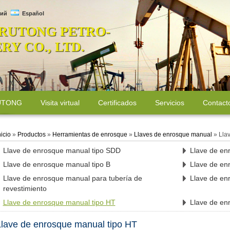
ий
Español
 RUTONG PETRO-
Y CO., LTD.
RUTONG
Visita virtual
Certificados
Servicios
Contact
nicio
»
Productos
»
Herramientas de enrosque
»
Llaves de enrosque manual
»
Lla
Llave de enrosque manual tipo SDD
Llave de en
Llave de enrosque manual tipo B
Llave de en
Llave de enrosque manual para tubería de
Llave de en
revestimiento
Llave de enrosque manual tipo HT
Llave de en
Llave de enrosque manual tipo HT