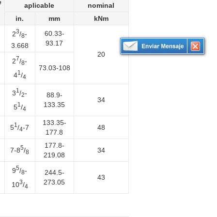
e
aplicable
nominal
in.
mm
kNm
3
60.33-
2
/
-
8
93.17
3.668
20
7
2
/
-
8
73.03-108
1
4
/
4
1
3
/
-
88.9-
2
34
133.35
1
5
/
4
133.35-
1
5
/
-7
48
4
177.8
177.8-
5
7-8
/
34
8
219.08
5
9
/
-
244.5-
8
43
273.05
3
10
/
4