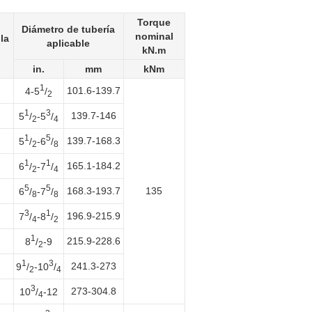
Torque
Diámetro de tubería
nominal
la
aplicable
kN.m
in.
mm
kNm
1
101.6-139.7
4-5
/
2
1
3
139.7-146
5
/
-5
/
2
4
1
5
139.7-168.3
5
/
-6
/
2
8
1
1
165.1-184.2
6
/
-7
/
2
4
5
5
168.3-193.7
135
6
/
-7
/
8
8
3
1
196.9-215.9
7
/
-8
/
4
2
1
215.9-228.6
8
/
-9
2
1
3
241.3-273
9
/
-10
/
2
4
3
273-304.8
10
/
-12
4