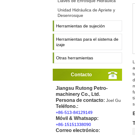
Llaves de Enrosque Hidráulica
Unidad Hidráulica de Apriete y
Desenrosque
Herramientas de sujeción
Herramientas para el sistema de
izaje
Otras herramientas
L
a
t
Contacto
d
m
Jiangsu Rutong Petro-
f
machinery Co., Ltd.
t
Persona de contacto:
Joel Gu
s
Teléfono.:
+86-513-84129149
E
Móvil & Whatsapp:
T
+86-15151338090
Correo electrónico: