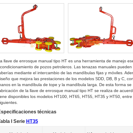
a llave de enrosque manual tipo HT es una herramienta de manejo esen
condicionamiento de pozos petroleros. Las tenazas manuales pueden a
uberías mediante el intercambio de las mandíbulas fijas y móviles. Ad
iseño que mejora las prestaciones de los modelos SDD, DB, B y C, con
anos en la mandíbula de tope y la mandíbula larga. De esta forma se m
abricación de la llave de enrosque manual tipo HT se realiza de acue
iene disponibles los modelos HT100, HT65, HT55, HT35 y HT50, entre o
iguientes.
specificaciones técnicas
abla I Serie
HT35