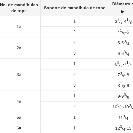
Diámetro d
No. de mandíbulas
Soporte de mandíbula de tope
de tope
in.
1
1
1
3
/
-4
/
2
8
1#
1
2
4
/
-5
8
3
2
5-5
/
4
2#
3
3
6-6
/
4
5
1
1
6
/
-7
/
8
4
3
3#
2
7
/
-8
8
1
3
8
/
-9
2
5
1
9-9
/
8
4#
5
3
2
10
/
-10
/
8
3
5#
1
11
/
4
3
6#
1
12
/
-13
4