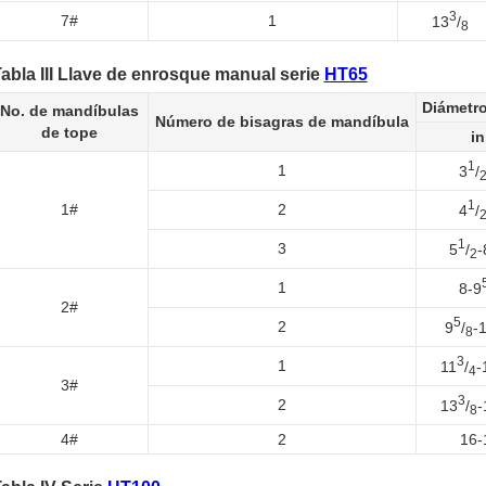
3
7#
1
13
/
8
abla III Llave de enrosque manual serie
HT65
Diámetro
No. de mandíbulas
Número de bisagras de mandíbula
de tope
in
1
1
3
/
1
1#
2
4
/
1
3
5
/
-
2
1
8-9
2#
5
2
9
/
-
8
3
1
11
/
-
4
3#
3
2
13
/
-
8
4#
2
16-