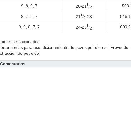
1
9, 8, 9, 7
508-
20-21
/
2
1
9, 7, 8, 7
546.1
21
/
-23
2
1
9, 9, 8, 7, 7
609.6
24-25
/
2
ombres relacionados
erramientas para acondicionamiento de pozos petroleros︱Proveedor c
xtracción de petróleo
Comentarios