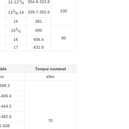
3
304.8-323.8
12-12
/
4
100
3
339.7-355.6
13
/
-14
8
15
381
3
400
15
/
4
80
16
406.4
17
431.8
able
Torque nominal
mm
kNm
368.3
-406.4
-444.5
-482.6
70
6-508