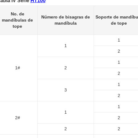
abla IV Serie
HT100
No. de
Número de bisagras de
Soporte de mandíbu
mandíbulas de
mandíbula
de tope
tope
1
1
2
1
1#
2
2
1
3
2
1
1
2#
2
2
2