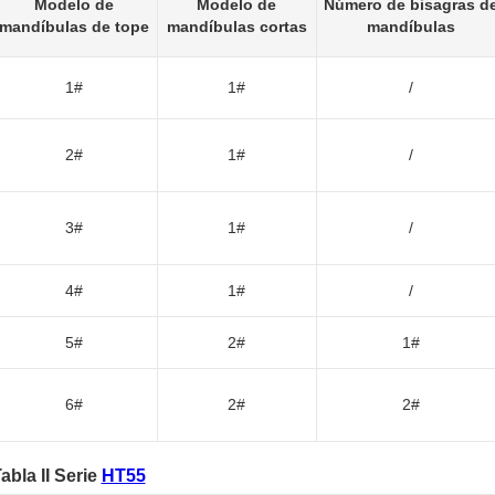
Modelo de
Modelo de
Número de bisagras d
mandíbulas de tope
mandíbulas cortas
mandíbulas
1#
1#
/
2#
1#
/
3#
1#
/
4#
1#
/
5#
2#
1#
6#
2#
2#
abla II Serie
HT55