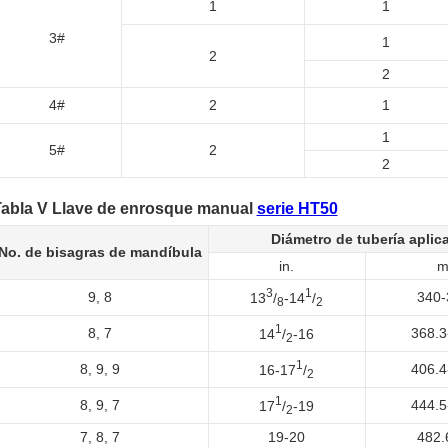
1
1
3#
1
2
2
4#
2
1
1
5#
2
2
abla V Llave de enrosque manual
serie HT50
Diámetro de tubería aplic
No. de bisagras de mandíbula
in.
3
1
9, 8
340-
13
/
-14
/
8
2
1
8, 7
368.3
14
/
-16
2
1
8, 9, 9
406.4
16-17
/
2
1
8, 9, 7
444.5
17
/
-19
2
7, 8, 7
19-20
482.